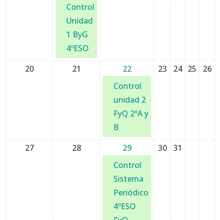
Control
Unidad
1 ByG
4ºESO
20
21
22
23
24
25
26
Control
unidad 2
FyQ 2ºA y
B
27
28
29
30
31
Control
Sistema
Periódico
4ºESO