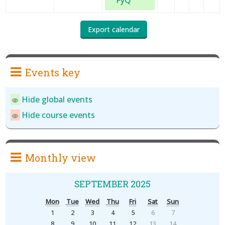
FyQ
Events key
Hide global events
Hide course events
Monthly view
SEPTEMBER 2025
Mon
Tue
Wed
Thu
Fri
Sat
Sun
1
2
3
4
5
6
7
8
9
10
11
12
13
14