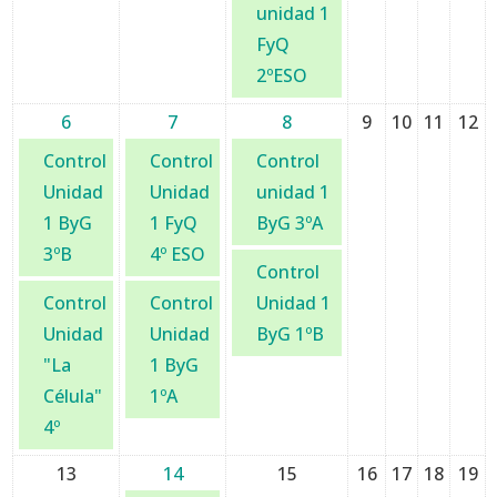
unidad 1
FyQ
2ºESO
6
7
8
9
10
11
12
Control
Control
Control
Unidad
Unidad
unidad 1
1 ByG
1 FyQ
ByG 3ºA
3ºB
4º ESO
Control
Control
Control
Unidad 1
Unidad
Unidad
ByG 1ºB
"La
1 ByG
Célula"
1ºA
4º
13
14
15
16
17
18
19