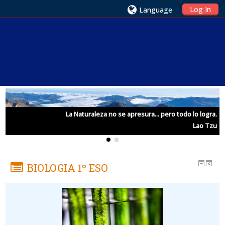
Log In
Language
a.
La Naturaleza no se apresura... pero todo lo logra.
l
Lao Tzu
BIOLOGIA 1º ESO