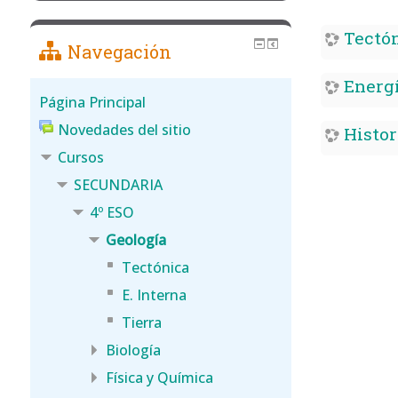
Tectón
Navegación
Energí
Página Principal
Novedades del sitio
Histor
Cursos
SECUNDARIA
4º ESO
Geología
Tectónica
E. Interna
Tierra
Biología
Física y Química