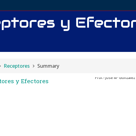
ptores y Efecto
Receptores
Summary
Prof.- Jose Mª Gonzále
ores y Efectores