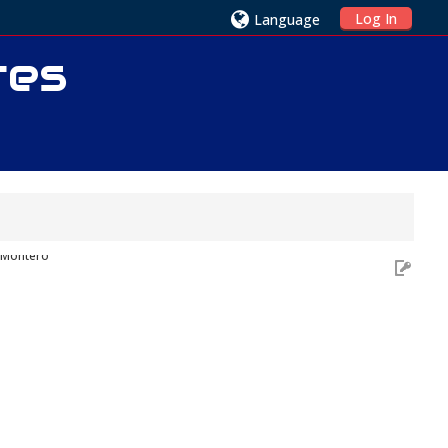
Log In
Language
res
z Montero