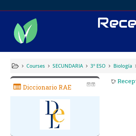
Rece
Courses
SECUNDARIA
3º ESO
Biología
Recept
Diccionario RAE