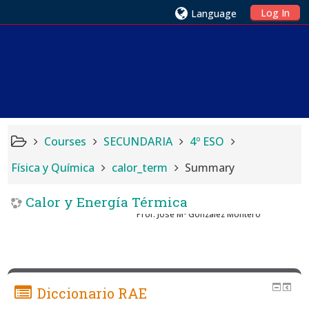
Log In
Language
Courses
SECUNDARIA
4º ESO
Física y Química
calor_term
Summary
Calor y Energía Térmica
Prof. Jose Mª González Montero
Diccionario RAE