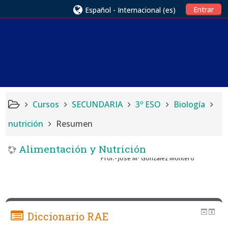
Entrar
Español - Internacional ‎(es)‎
Cursos
SECUNDARIA
3º ESO
Biología
nutrición
Resumen
Alimentación y Nutrición
Prof.- Jose Mª González Montero
Diccionario RAE