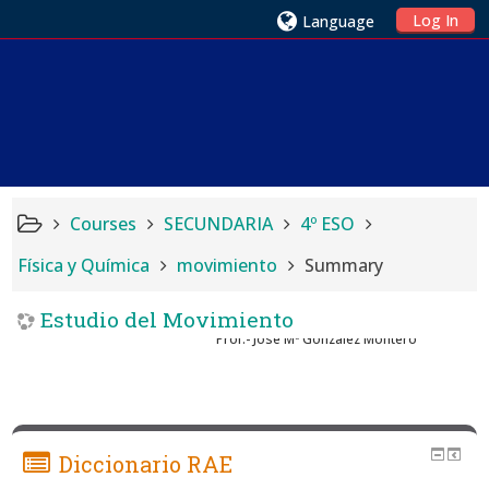
Log In
Language
Courses
SECUNDARIA
4º ESO
Física y Química
movimiento
Summary
Estudio del Movimiento
Prof.- Jose Mª González Montero
Diccionario RAE