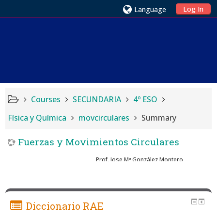
Log In
Language
Courses
SECUNDARIA
4º ESO
Física y Química
movcirculares
Summary
Fuerzas y Movimientos Circulares
Prof. Jose Mª González Montero
Diccionario RAE